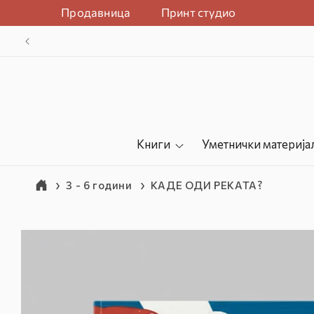
Прејдете на
Продавница
Принт студио
содржината
-10% на
Книги
Уметнички материја
3 - 6 години
КАДЕ ОДИ РЕКАТА?
Прејдете на
информации
за артиклот