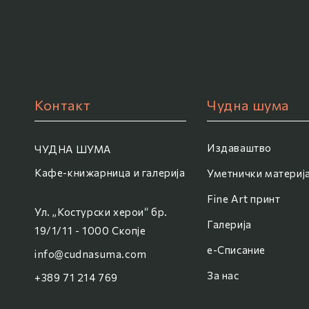
Контакт
Чудна шума
Издаваштво
ЧУДНА ШУМА
Кафе-книжарница и галерија
Уметнички материј
Fine Art принт
Ул. „Костурски херои“ бр.
Галерија
19/1/11 - 1000 Скопје
e-Списание
info@cudnasuma.com
За нас
+389 71 214 769