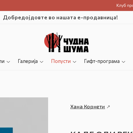
Клуб пр
 прва нарачка ! Купон при плаќање: DOBREDOJD
ли
Галерија
Попусти
Гифт-програма
Хана Корнети
↗