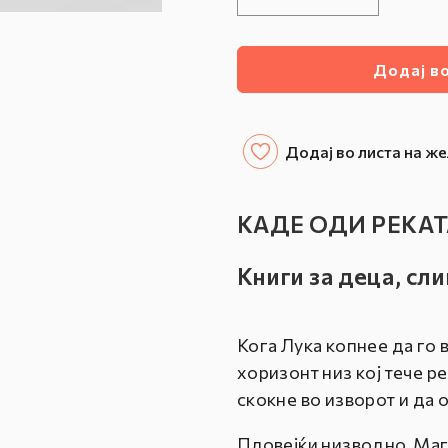
Намалете
Зголемете
ја
ја
количината
количинат
за
за
Додај в
КАДЕ
КАДЕ
ОДИ
ОДИ
РЕКАТА?
РЕКАТА?
Додај во листа на ж
КАДЕ ОДИ РЕКАТ
Книги за деца, сл
Кога Лука копнее да го 
хоризонт низ кој тече 
скокне во изворот и да 
Пловејќи низводно, Маг