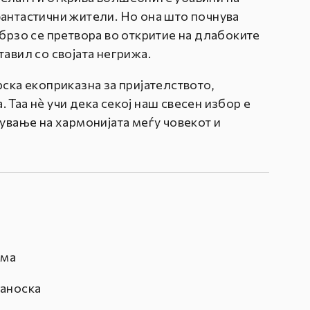
фантастични жители. Но она што почнува
абрзо се претвора во откритие на длабоките
тавил со својата негрижа.
рска екоприказна за пријателството,
 Таа нè учи дека секој наш свесен избор е
вување на хармонијата меѓу човекот и
ума
јаноска