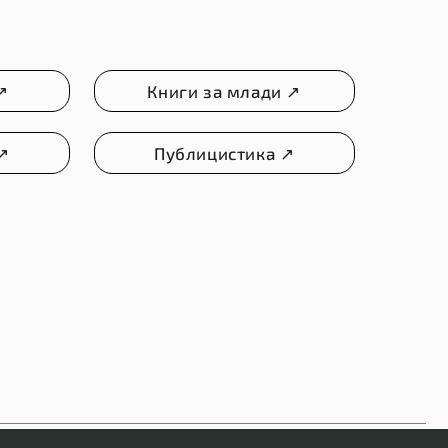
↗
Книги за млади ↗
 ↗
Публицистика ↗