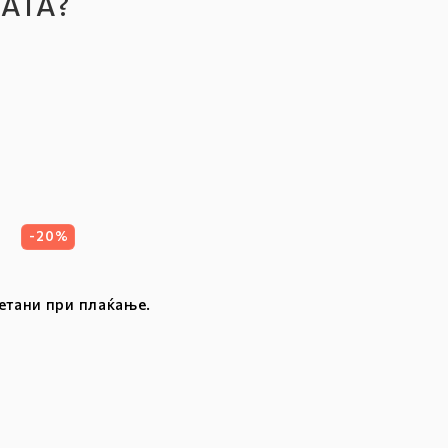
АТА?
a
g
e
а
-20%
етани при плаќање.