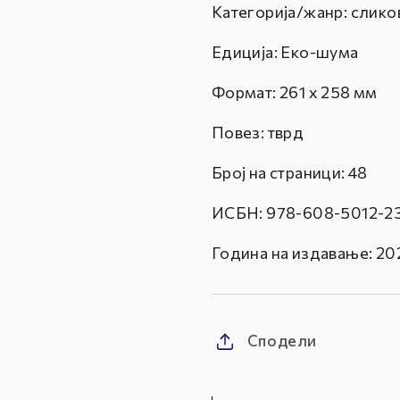
Категорија/жанр: слико
Едиција: Еко-шума
Формат:
261 x 258 мм
Повез: тврд
Број на страници: 48
ИСБН:
978-608-5012-2
Година на издавање: 20
Сподели