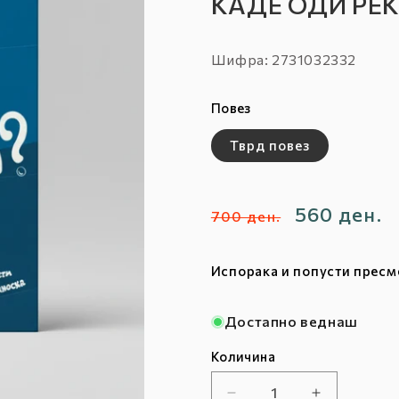
КАДЕ ОДИ РЕК
Шифра:
Шифра: 2731032332
:
Повез
Тврд повез
Редовна
Продажн
560 ден.
700 ден.
цена
цена
Испорака и попусти пресм
Достапно веднаш
Количина