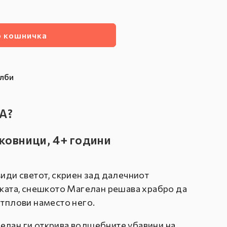
а
о кошничка
елби
А?
иковници, 4+ години
види светот, скриен зад далечниот
реката, снешкото Магелан решава храбро да
отплови наместо него.
елан ги открива волшебните убавини на