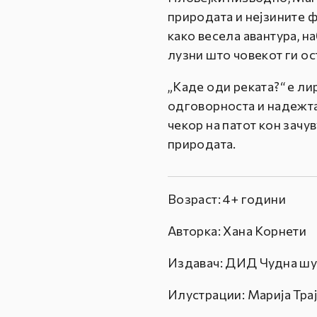
природата и нејзините 
како весела авантура, н
лузни што човекот ги ос
„Каде оди реката?“ е ли
одговорноста и надежта.
чекор на патот кон зачу
природата.
Возраст: 4+ години
Авторка: Хана Корнети
Издавач: ДИД Чудна ш
Илустрации: Марија Тра