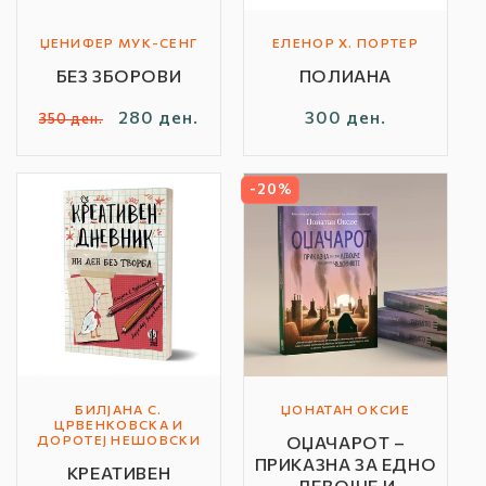
ЏЕНИФЕР МУК-СЕНГ
ЕЛЕНОР Х. ПОРТЕР
Автор
Автор
БЕЗ ЗБОРОВИ
ПОЛИАНА
/
/
Бренд:
Бренд:
Редовна
Продажна
280 ден.
Редовна
300 ден.
350 ден.
цена
цена
цена
-20%
БИЛЈАНА С.
ЏОНАТАН ОКСИЕ
Автор
Автор
ЦРВЕНКОВСКА И
ДОРОТЕЈ НЕШОВСКИ
ОЏАЧАРОТ –
/
/
ПРИКАЗНА ЗА ЕДНО
КРЕАТИВЕН
Бренд:
Бренд:
ДЕВОЈЧЕ И