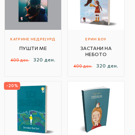
КАТРИНЕ НЕДРЕЈУРД
ЕРИН БОУ
Автор
Автор
ПУШТИ МЕ
ЗАСТАНИ НА
/
/
НЕБОТО
Бренд:
Бренд:
Редовна
Продажна
320 ден.
400 ден.
Редовна
Продажна
320 ден.
400 ден.
цена
цена
цена
цена
-20%