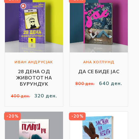
ИВАН АНДРУСЈАК
АНА ХОГЛУНД
Автор
Автор
28 ДЕНА ОД
ДА СЕ БИДЕ ЈАС
/
/
ЖИВОТОТ НА
Бренд:
Бренд:
Редовна
Продажна
640 ден.
БУРУНДУК
800 ден.
цена
цена
Редовна
Продажна
320 ден.
400 ден.
цена
цена
-20%
-20%