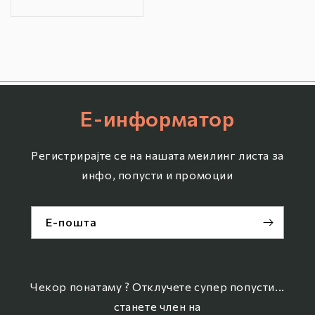
цена
цена
Е-информатор
Регистрирајте се на нашата меилинг листа за
инфо, попусти и промоции
Е-пошта
Чекор понатаму ? Отклучете супер попусти...
станете член на