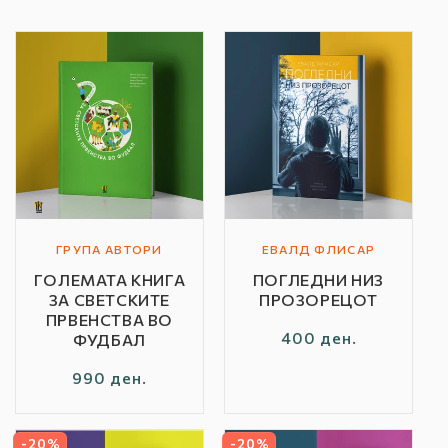
а
:
ГРУПА АВТОРИ
ЕВАЛД ФЛИСАР
Автор
Автор
ГОЛЕМАТА КНИГА
ПОГЛЕДНИ НИЗ
/
/
ЗА СВЕТСКИТЕ
ПРОЗОРЕЦОТ
Бренд:
Бренд:
ПРВЕНСТВА ВО
Редовна
400 ден.
ФУДБАЛ
цена
Редовна
990 ден.
цена
-20%
-20%