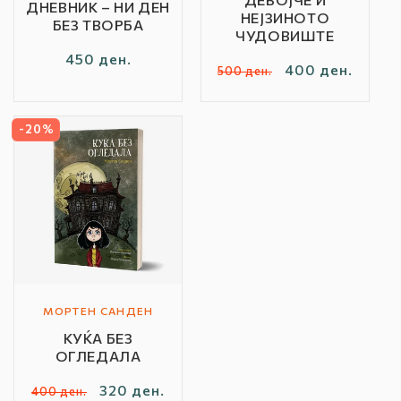
ДНЕВНИК – НИ ДЕН
НЕЈЗИНОТО
БЕЗ ТВОРБА
ЧУДОВИШТЕ
Редовна
450 ден.
Редовна
Продажна
400 ден.
500 ден.
цена
цена
цена
-20%
МОРТЕН САНДЕН
Автор
КУЌА БЕЗ
/
ОГЛЕДАЛА
Бренд:
Редовна
Продажна
320 ден.
400 ден.