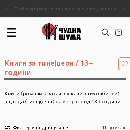
Прејдете на
-10% на прва нарачка ! Купон при плаќање:
Бес
а!
содржината
DOBREDOJDE-10
Кошничка
К
Книги за тинејџери / 13+
о
години
л
е
Книги (романи, кратки раскази, стихозбирки)
к
за деца (тинејџери) на возраст од 13+ години
ц
и
ј
Филтер и подредување
11 артикли