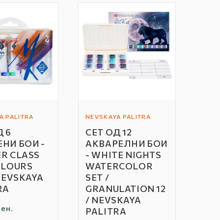
a
g
e
A PALITRA
NEVSKAYA PALITRA
Автор
Д 6
СЕТ ОД 12
/
НИ БОИ -
АКВАРЕЛНИ БОИ
Бренд:
R CLASS
- WHITE NIGHTS
OLOURS
WATERCOLOR
 NEVSKAYA
SET /
RA
GRANULATION 12
/ NEVSKAYA
а
ен.
PALITRA