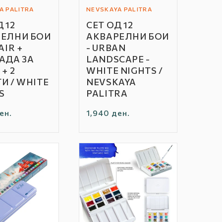
A PALITRA
NEVSKAYA PALITRA
Автор
 12
СЕТ ОД 12
/
ЕЛНИ БОИ
АКВАРЕЛНИ БОИ
Бренд:
AIR +
- URBAN
АДА ЗА
LANDSCAPE -
+ 2
WHITE NIGHTS /
И / WHITE
NEVSKAYA
S
PALITRA
а
ен.
Редовна
1,940 ден.
цена