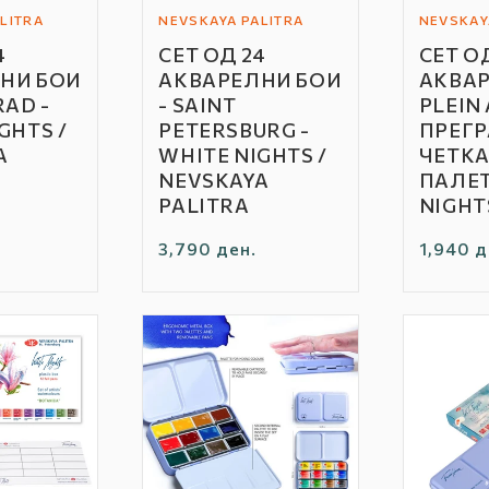
LITRA
NEVSKAYA PALITRA
NEVSKAY
Автор
Автор
4
СЕТ ОД 24
СЕТ ОД
/
/
НИ БОИ
АКВАРЕЛНИ БОИ
АКВАР
Бренд:
Бренд:
RAD -
- SAINT
PLEIN 
GHTS /
PETERSBURG -
ПРЕГР
A
WHITE NIGHTS /
ЧЕТКА 
NEVSKAYA
ПАЛЕТ
PALITRA
NIGHT
Редовна
3,790 ден.
Редовн
1,940 д
цена
цена