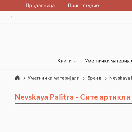
Прејдете на
Продавница
Принт студио
содржината
-10% на
Книги
Уметнички материја
Уметнички материјали
Бренд
Nevskaya 
К
Nevskaya Palitra - Сите артикли
о
л
е