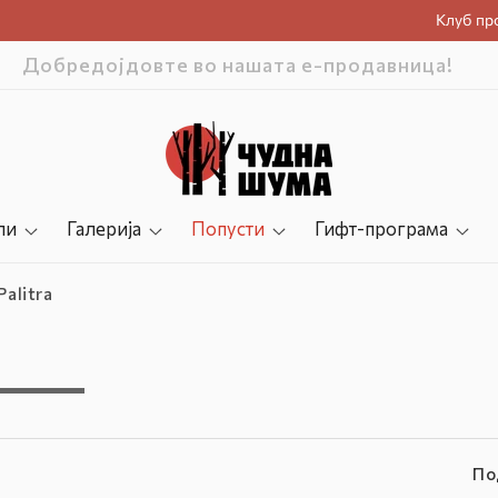
Клуб пр
 прва нарачка ! Купон при плаќање: DOBREDOJD
ли
Галерија
Попусти
Гифт-програма
Palitra
По