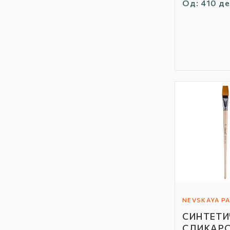
Редовна
Од: 410 де
цена
NEVSKAYA PA
Автор
СИНТЕТИ
/
СЛИКАР