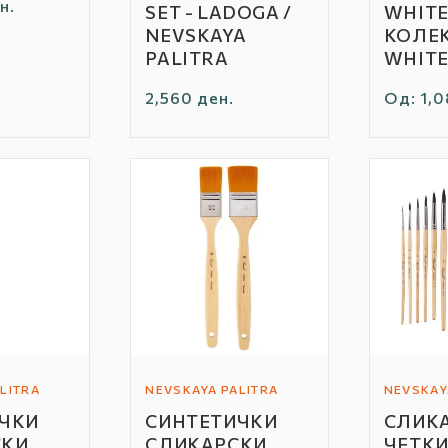
н.
SET - LADOGA /
WHITE
NEVSKAYA
КОЛЕ
PALITRA
WHITE
Редовна
2,560 ден.
Редовн
Од: 1,0
цена
цена
LITRA
NEVSKAYA PALITRA
NEVSKAY
Автор
Автор
ЧКИ
СИНТЕТИЧКИ
СЛИК
/
/
СКИ
СЛИКАРСКИ
ЧЕТКИ