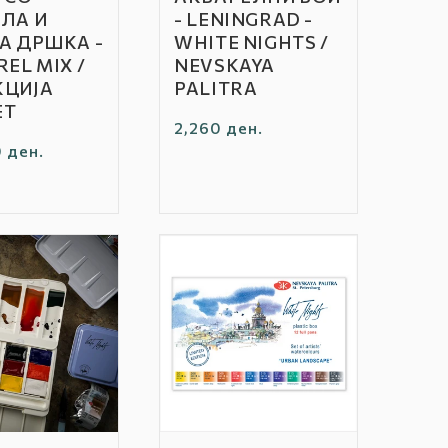
Бренд:
ЛА И
- LENINGRAD -
А ДРШКА -
WHITE NIGHTS /
EL MIX /
NEVSKAYA
КЦИЈА
PALITRA
ET
Редовна
2,260 ден.
а
 ден.
цена