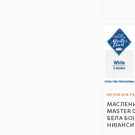
NEVSKAYA PA
Автор
МАСЛЕНИ
/
MASTER C
Бренд:
БЕЛА БОЈА
НИЈАНСИ