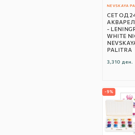
NEVSKAYA PA
Автор
СЕТ ОД 2
/
АКВАРЕЛ
Бренд:
- LENING
WHITE NI
NEVSKAY
PALITRA
Редовна
3,310 ден.
цена
-9%