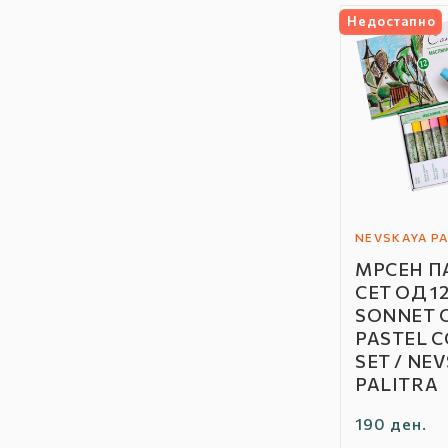
к
Недостапно
ц
и
ј
а
:
NEVSKAYA PA
Автор
МРСЕН П
/
СЕТ ОД 12
Бренд:
SONNET 
PASTEL 
SET / NE
PALITRA
Редовна
190 ден.
цена