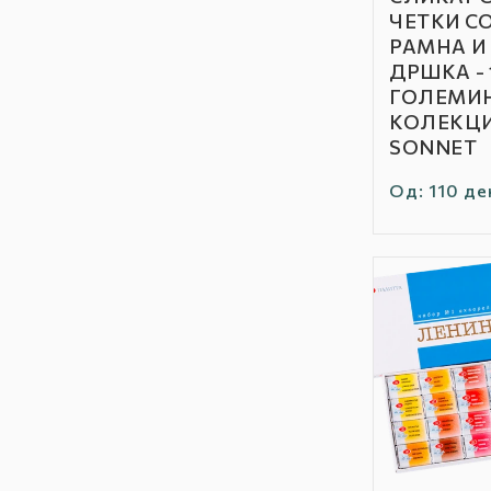
Бренд:
ЧЕТКИ С
РАМНА И
ДРШКА - 
ГОЛЕМИН
КОЛЕКЦИ
SONNET
Редовна
Од: 110 де
цена