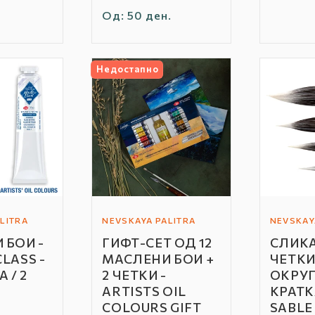
Редовна
Од: 50 ден.
цена
Недостапно
LITRA
NEVSKAYA PALITRA
NEVSKAY
Автор
Автор
 БОИ -
ГИФТ-СЕТ ОД 12
СЛИК
/
/
LASS -
МАСЛЕНИ БОИ +
ЧЕТКИ
Бренд:
Бренд:
 / 2
2 ЧЕТКИ -
ОКРУГ
ARTISTS OIL
КРАТК
COLOURS GIFT
SABLE