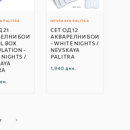
A PALITRA
NEVSKAYA PALITRA
Автор
 21
СЕТ ОД 12
/
ЕЛНИ БОИ
АКВАРЕЛНИ БОИ
Бренд:
AL BOX
- WHITE NIGHTS /
LATION -
NEVSKAYA
 NIGHTS /
PALITRA
AYA
Редовна
1,940 ден.
RA
цена
а
ен.
7