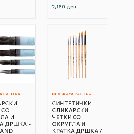
Редовна
2,180 ден.
цена
A PALITRA
NEVSKAYA PALITRA
Автор
АРСКИ
СИНТЕТИЧКИ
/
 СО
СЛИКАРСКИ
Бренд:
ЛА И
ЧЕТКИ СО
А ДРШКА -
ОКРУГЛА И
 AND
КРАТКА ДРШКА /