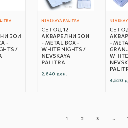
LITRA
NEVSKAYA PALITRA
NEVSKAY
Автор
Автор
2
СЕТ ОД 12
СЕТ ОД
/
/
НИ БОИ
АКВАРЕЛНИ БОИ
АКВАР
Бренд:
Бренд:
A -
- METAL BOX -
- MET
GHTS /
WHITE NIGHTS /
GRANU
A
NEVSKAYA
WHITE
PALITRA
NEVSK
PALIT
родажна
Редовна
2,640 ден.
Редовн
4,520 д
ена
цена
цена
1
…
2
3