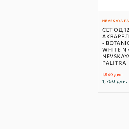
NEVSKAYA PA
Автор
СЕТ ОД 1
/
АКВАРЕЛ
Бренд:
- BOTANIC
WHITE NI
NEVSKAY
PALITRA
Редовна
П
1,940 ден.
цена
1,750 ден.
ц