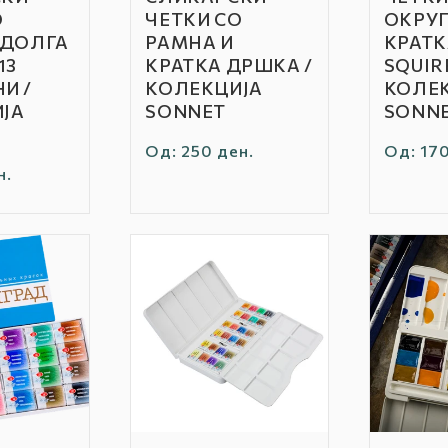
Бренд:
Бренд:
О
ЧЕТКИ СО
ОКРУГ
 ДОЛГА
РАМНА И
КРАТК
13
КРАТКА ДРШКА /
SQUIRR
И /
КОЛЕКЦИЈА
КОЛЕ
ЈА
SONNET
SONN
Редовна
Од: 250 ден.
Редовн
Од: 170
н.
цена
цена