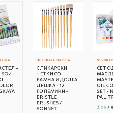
LITRA
NEVSKAYA PALITRA
NEVSKAY
Автор
Автор
АСТЕЛ -
СЛИКАРСКИ
СЕТ О
/
/
 БОИ -
ЧЕТКИ СО
МАСЛЕ
Бренд:
Бренд:
OIL
РАМНА И ДОЛГА
MASTE
COLOR
ДРШКА - 12
OIL C
VSKAYA
ГОЛЕМИНИ -
SET /
ВRISTLE
PALIT
BRUSHES /
Редовн
2,060 д
SONNET
цена