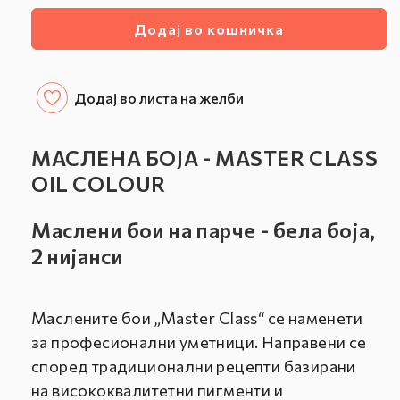
количината
количината
Додај во кошничка
за
за
МАСЛЕНИ
МАСЛЕНИ
БОИ
БОИ
-
-
Додај во листа на желби
MASTER
MASTER
CLASS
CLASS
-
-
МАСЛЕНА БОЈА - MASTER CLASS
БЕЛА
БЕЛА
OIL COLOUR
БОЈА
БОЈА
/
/
Маслени бои на парче - бела боја,
2
2
НИЈАНСИ
НИЈАНСИ
2 нијанси
Маслените бои „Master Class“ се наменети
за професионални уметници. Направени се
според традиционални рецепти базирани
на висококвалитетни пигменти и