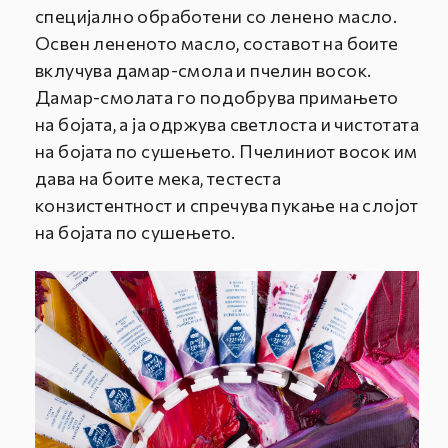
специјално обработени со ленено масло.
Освен лененото масло, составот на боите
вклучува дамар-смола и пчелин восок.
Дамар-смолата го подобрува примањето
на бојата, а ја одржува светлоста и чистотата
на бојата по сушењето. Пчелиниот восок им
дава на боите мека, тестеста
конзистентност и спречува пукање на слојот
на бојата по сушењето.