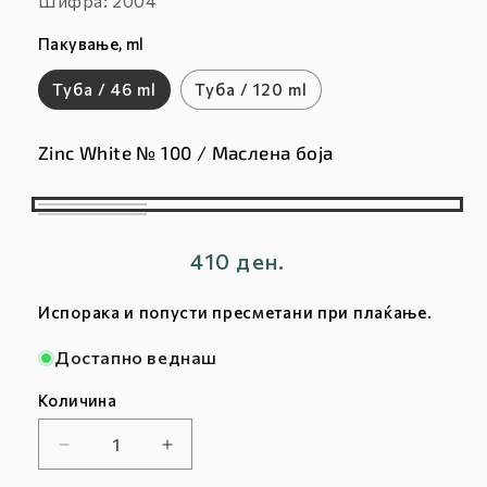
Шифра: 2004
:
Пакување, ml
Туба / 46 ml
Туба / 120 ml
Zinc White № 100 / Маслена боја
Zinc
Titanium
White
White
Редовна
410 ден.
№
№
цена
100
Испорака и попусти пресметани при плаќање.
101
/
/
Достапно веднаш
Маслена
Маслена
боја
Количина
боја
Намалете
Зголемете
ја
ја