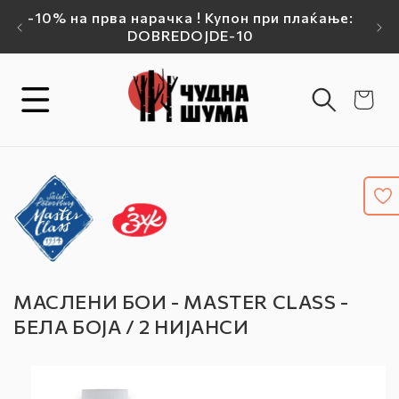
Прејдете на
-10% на прва нарачка ! Купон при плаќање:
Бес
а!
содржината
DOBREDOJDE-10
Кошничка
МАСЛЕНИ БОИ - MASTER CLASS -
БЕЛА БОЈА / 2 НИЈАНСИ
Прејдете на
информации
за артиклот