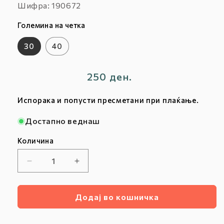
Шифра:
Шифра: 190672
:
Големина на четка
30
40
Редовна
250 ден.
цена
Испорака и попусти пресметани при плаќање.
Достапно веднаш
Количина
Намалете
Зголемете
ја
ја
количината
количината
Додај во кошничка
за
за
СИНТЕТИЧКИ
СИНТЕТИЧКИ
СЛИКАРСКИ
СЛИКАРСКИ