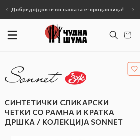
Прејдете на
-10% на прва нарачка ! Купон при плаќање:
Бес
содржината
DOBREDOJDE-10
Кошничка
СИНТЕТИЧКИ СЛИКАРСКИ
ЧЕТКИ СО РАМНА И КРАТКА
ДРШКА / КОЛЕКЦИЈА SONNET
Прејдете на