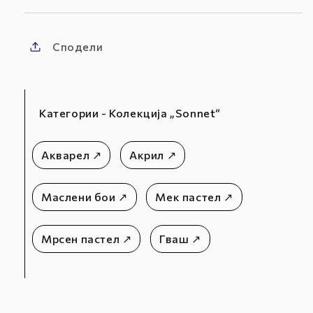
Сподели
Категории - Колекција „Sonnet“
Акварел ↗
Акрил ↗
Маслени бои ↗
Мек пастел ↗
Мрсен пастел ↗
Гваш ↗