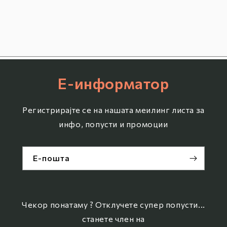
Е-информатор
Регистрирајте се на нашата меилинг листа за
инфо, попусти и промоции
Е-пошта
Чекор понатаму ? Отклучете супер попусти...
станете член на