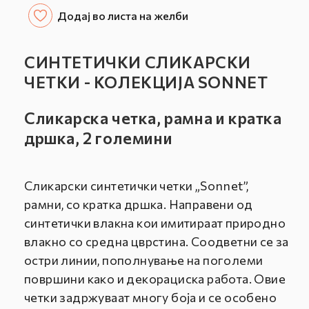
ЧЕТКИ
ЧЕТКИ
Додај во листа на желби
СО
СО
РАМНА
РАМНА
И
И
СИНТЕТИЧКИ СЛИКАРСКИ
КРАТКА
КРАТКА
ЧЕТКИ - КОЛЕКЦИЈА SONNET
ДРШКА
ДРШКА
/
/
Сликарска четка, рамна и кратка
КОЛЕКЦИЈА
КОЛЕКЦИЈА
SONNET
SONNET
дршка, 2 големини
Сликарски синтетички четки „Sonnet”,
рамни, со кратка дршка. Направени од
синтетички влакна кои имитираат природно
влакно со средна цврстина. Соодветни се за
остри линии, пополнување на поголеми
површини како и декорациска работа. Овие
четки задржуваат многу боја и се особено