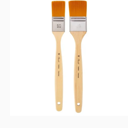
информации
за артиклот