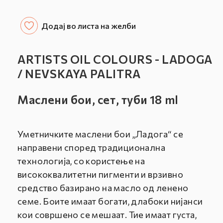
СЕТ
СЕТ
ОД
ОД
12
12
Додај во листа на желби
МАСЛЕНИ
МАСЛЕНИ
БОИ
БОИ
-
-
ARTISTS OIL COLOURS - LADOGA
ARTISTS
ARTISTS
/ NEVSKAYA PALITRA
OIL
OIL
COLOURS
COLOURS
Маслени бои, сет, туби 18 ml
-
-
LADOGA
LADOGA
/
/
NEVSKAYA
NEVSKAYA
Уметничките маслени бои „Ладога“ се
PALITRA
PALITRA
направени според традиционална
технологија, со користење на
висококвалитетни пигменти и врзивно
средство базирано на масло од ленено
семе. Боите имаат богати, длабоки нијанси
кои совршено се мешаат. Тие имаат густа,