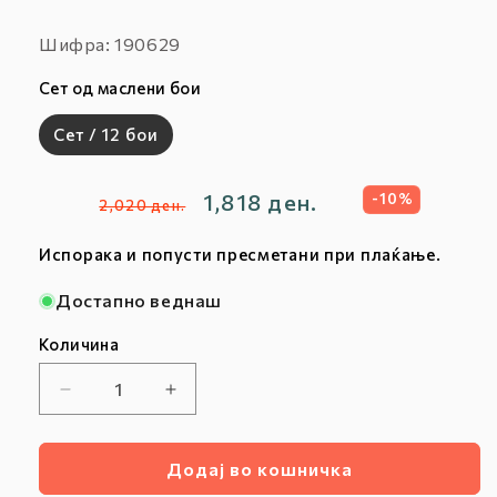
Шифра:
Шифра: 190629
:
Сет од маслени бои
Сет / 12 бои
Редовна
Продажна
1,818 ден.
-10%
2,020 ден.
цена
цена
Испорака и попусти пресметани при плаќање.
Достапно веднаш
Количина
Намалете
Зголемете
ја
ја
количината
количината
Додај во кошничка
за
за