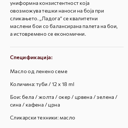
униформна конзистентност која
овозможува тешки наноси на боја при
сликањето. „Ладога“ се квалитетни
маслени бои со балансирана палета на бои,
а истовремено се економични.
Спецификација:
Масло од ленено семе
Количина: туби / 12 x 18 ml
Бои: бела / жолта / окер / црвена / зелена /
сина / кафена / црна
Сликарски техники: масло