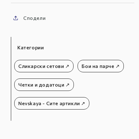
Сподели
Категории
Сликарски сетови ↗
Бои на парче ↗
Четки и додатоци ↗
Nevskaya - Сите артикли ↗