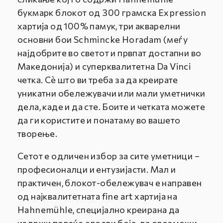
букмарк блокот од 300 грамска Expression
хартија од 100% памук, три акварелни
основни бои Schmincke Horadam (меѓу
најдобрите во светот и првпат достапни во
Македонија) и суперквалитетна Da Vinci
четка. Сѐ што ви треба за да креирате
уникатни обележувачи или мали уметнички
дела, каде и да сте. Боите и четката можете
да ги користите и понатаму во вашето
творење.
Сетот е одличен избор
за сите уметници –
професионалци и ентузијасти. Мал и
практичен, блокот-обележувач е направен
од најквалитетната fine art хартија на
Hahnemühle, специјално креирана да