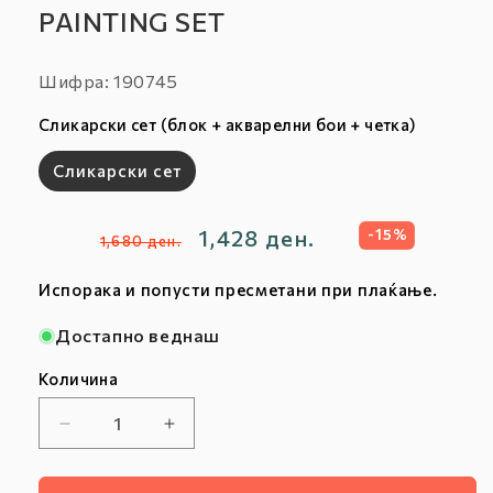
PAINTING SET
Шифра:
Шифра: 190745
:
Сликарски сет (блок + акварелни бои + четка)
Сликарски сет
Редовна
Продажна
1,428 ден.
-15%
1,680 ден.
цена
цена
Испорака и попусти пресметани при плаќање.
Достапно веднаш
Количина
Намалете
Зголемете
ја
ја
количината
количината