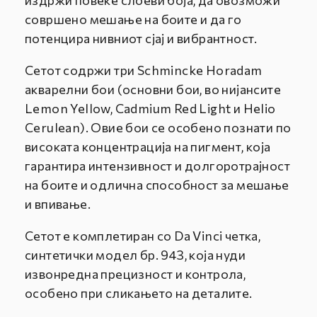
издржи повеќе слоеви боја, да овозможи
совршено мешање на боите и да го
потенцира нивниот сјај и вибрантност.
Сетот содржи три Schmincke Horadam
акварелни бои (основни бои, во нијансите
Lemon Yellow, Cadmium Red Light и Helio
Cerulean). Овие бои се особено познати по
високата концентрација на пигмент, која
гарантира интензивност и долгоротрајност
на боите и одлична способност за мешање
и впивање.
Сетот е комплетиран со Da Vinci четка,
синтетички модел бр. 943, која нуди
извонредна прецизност и контрола,
особено при сликањето на деталите.