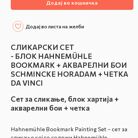
Додај во кошничка
за
за
СЛИКАРСКИ
СЛИКАРСКИ
СЕТ
СЕТ
ОД
ОД
Додај во листа на желби
БЛОК,
БЛОК,
АКВАРЕЛНИ
АКВАРЕЛНИ
БОИ
БОИ
СЛИКАРСКИ СЕТ
И
И
- БЛОК HAHNEMÜHLE
ЧЕТКА
ЧЕТКА
BOOKMARK + АКВАРЕЛНИ БОИ
-
-
HAHNEMÜHLE
HAHNEMÜHLE
SCHMINCKE HORADAM + ЧЕТКА
BOOKMARK
BOOKMARK
DA VINCI
PAINTING
PAINTING
SET
SET
Сет за сликање, блок хартија +
акварелни бои + четка
Hahnemühle Bookmark Painting Set – сет за
сликање кој го содржи Hahnemühle