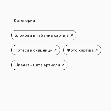
Категории
Блокови и табачна хартија ↗
Нотеси и скицници ↗
Фото хартија ↗
FineArt - Сите артикли ↗