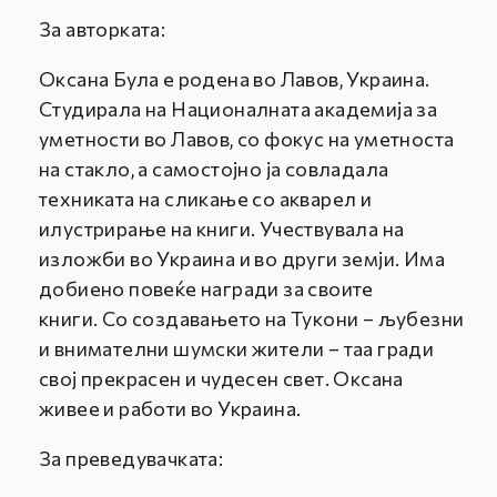
За авторката:
Оксана Була е родена во Лавов, Украина.
Студирала на Националната академија за
уметности во Лавов, со фокус на уметноста
на стакло, а самостојно ја совладала
техниката на сликање со акварел и
илустрирање на книги. Учествувала на
изложби во Украина и во други земји. Има
добиено повеќе награди за своите
книги. Со создавањето на Тукони – љубезни
и внимателни шумски жители – таа гради
свој прекрасен и чудесен свет. Оксана
живее и работи во Украина.
За преведувачката: