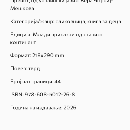
Превод од украински јазик: Вера Чорниј-
Мешкова
Категорија/жанр: сликовница, книга за деца
Едиција: Млади приказни од стариот
континент
Формат:
218x290 mm
Повез: тврд
Број на страници: 44
ISBN:
978-608-5012-26-8
Година на издавање: 2026