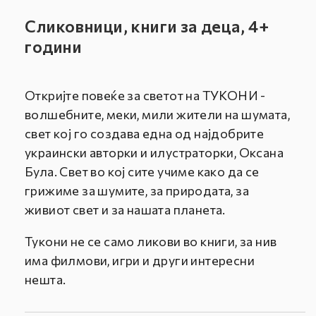
Сликовници, книги за деца, 4+
години
Откријте повеќе за светот на ТУКОНИ -
волшебните, меки, мили жители на шумата,
свет кој го создава една од најдобрите
украински авторки и илустраторки, Оксана
Була. Свет во кој сите учиме како да се
грижиме за шумите, за природата, за
живиот свет и за нашата планета.
Тукони не се само ликови во книги, за нив
има филмови, игри и други интересни
нешта.