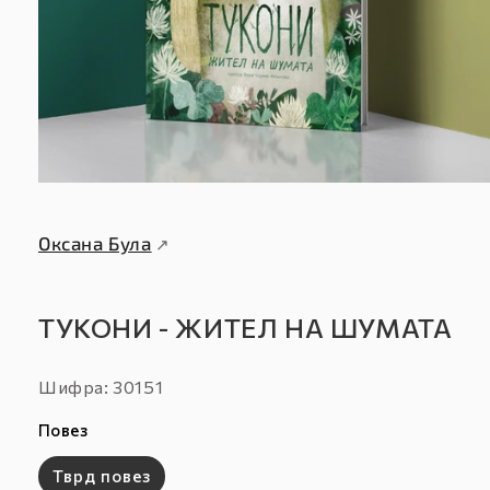
Оксана Була
↗
ТУКОНИ - ЖИТЕЛ НА ШУМАТА
Шифра:
Шифра: 30151
:
Повез
Тврд повез