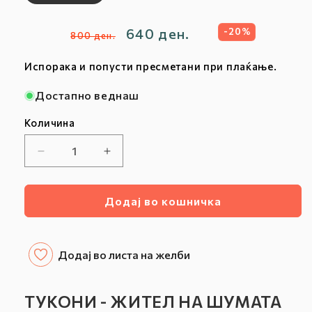
Редовна
Продажна
640 ден.
-20%
800 ден.
цена
цена
Испорака и попусти пресметани при плаќање.
Достапно веднаш
Количина
Намалете
Зголемете
ја
ја
количината
количината
Додај во кошничка
за
за
ТУКОНИ
ТУКОНИ
-
-
ЖИТЕЛ
ЖИТЕЛ
Додај во листа на желби
НА
НА
ШУМАТА
ШУМАТА
ТУКОНИ - ЖИТЕЛ НА ШУМАТА