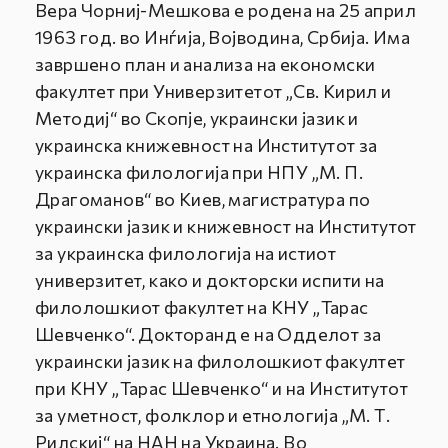
Вера Чорниј-Мешкова е родена на 25 април
1963 год. во Инѓија, Војводина, Србија. Има
завршено план и анализа на економски
факултет при Универзитетот „Св. Кирил и
Методиј“ во Скопје, украински јазик и
украинска книжевност на Институтот за
украинска филологија при НПУ „М. П.
Драгоманов“ во Киев, магистратура по
украински јазик и книжевност на Институтот
за украинска филологија на истиот
универзитет, како и докторски испити на
филолошкиот факултет на КНУ „Тарас
Шевченко“. Докторанд е на Одделот за
украински јазик на филолошкиот факултет
при КНУ „Тарас Шевченко“ и на Институтот
за уметност, фолклор и етнологија „М. Т.
Рилскиј“ на НАН на Украина. Во