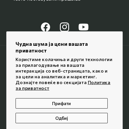
Facebook
Instagram
YouTube
Чудна шума ја цени вашата
приватност
Јазик / Language
Користиме колачиња и други технологии
за прилагодување на вашата
Македонски
интеракција со веб-страницата, како и
за цели на аналитика и маркетинг.
Дознајте повеќе во секцијата
Политика
Начини
за приватност
на
© 2026,
Чудна шума
/ Сите права се задржани
плаќање
Прифати
Одбиј