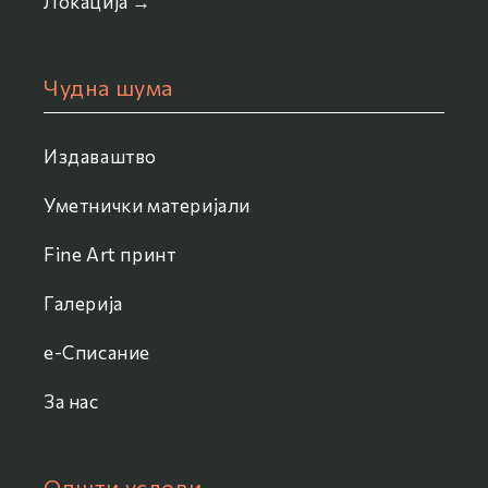
Локација →
Чудна шума
Издаваштво
Уметнички материјали
Fine Art принт
Галерија
e-Списание
За нас
Општи услови