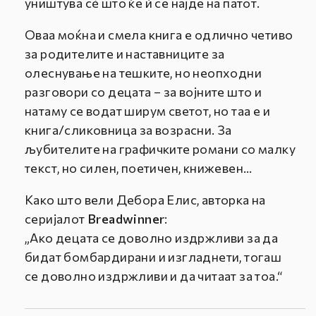
уништува сè што ќе ѝ се најде на патот.
Оваа моќна и смела книга е одлично четиво
за родителите и наставниците за
олеснување на тешките, но неопходни
разговори со децата – за војните што и
натаму се водат ширум светот, но таа е и
книга/сликовница за возрасни. За
љубителите на графичките романи со малку
текст, но силен, поетичен, книжевен…
Како што вели Дебора Елис, авторка на
серијалот
Breadwinner
:
„Ако децата се доволно издржливи за да
бидат бомбардирани и изгладнети, тогаш
се доволно издржливи и да читаат за тоа.“