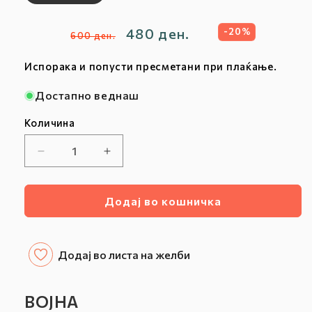
Редовна
Продажна
480 ден.
-20%
600 ден.
цена
цена
Испорака и попусти пресметани при плаќање.
Достапно веднаш
Количина
Намалете
Зголемете
ја
ја
количината
количината
Додај во кошничка
за
за
ВОЈНА
ВОЈНА
Додај во листа на желби
ВОЈНА