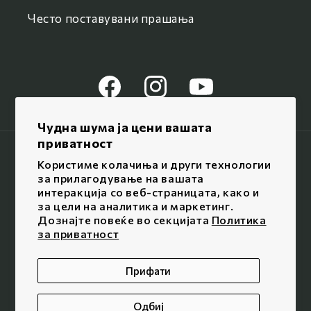
Често поставувани прашања
Facebook
Instagram
YouTube
Чудна шума ја цени вашата
приватност
Јазик / Language
Користиме колачиња и други технологии
за прилагодување на вашата
Македонски
интеракција со веб-страницата, како и
за цели на аналитика и маркетинг.
Дознајте повеќе во секцијата
Политика
Начини
за приватност
на
© 2026,
Чудна шума
/ Сите права се задржани
плаќање
Прифати
Одбиј