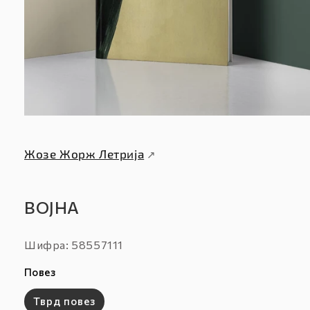
Жозе Жорж Летрија
↗
ВОЈНА
Шифра:
Шифра: 58557111
:
Повез
Тврд повез