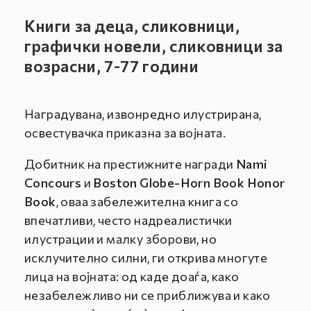
Книги за деца, сликовници,
графички новели, сликовници за
возрасни, 7-77 години
Наградувана, извонредно илустрирана,
освестувачка приказна за војната.
Добитник на престижните награди
Nami
Concours
и
Boston Globe-Horn Book Honor
Book
, оваа забележителна книга со
впечатливи, често надреалистички
илустрации и малку зборови, но
исклучително силни, ги открива многуте
лица на војната: од каде доаѓа, како
незабележливо ни се приближува и како